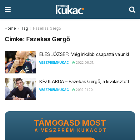
Home
Tag
Fazekas Gergő
Címke:
Fazekas Gergő
ÉLES JÓZSEF: Még inkább csapattá válunk!
VESZPREMKUKAC
2022.08.31.
KÉZILABDA – Fazekas Gergő, a kiválasztott
VESZPREMKUKAC
2019.01.20.
TÁMOGASD MOST
A VESZPRÉM KUKACOT