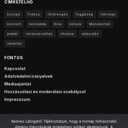
CIMKEFELHŐ
Europa
Fidesz
földrengés
függőség
hétvége
koncert
kézilabda
Kína
kütyük
Menekültek
plakát
rendszerváltás
Ukrajna
választás
vásárlás
FONTOS
Kapcsolat
Adatvédelmi irányelvek
Médiaajánlat
Hozzászólási és moderálási szabályzat
Impresszum
Kedves Látogató! Tájékoztatjuk, hogy a honlap felhasználói
élmény fokozásának érdekében sütiket alkalmazunk. A