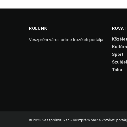
RÓLUNK
ROVA
Közéle
Veszprém város online közéleti portálja
Kultúra
Sport
Szubjek
Tabu
© 2023 VeszprémKukac - Veszprém online közéleti portálj