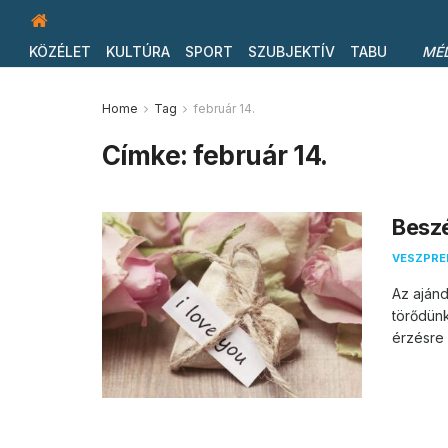
KÖZÉLET
KULTÚRA
SPORT
SZUBJEKTÍV
TABU
MÉ
Home
Tag
február 14.
Címke:
február 14.
Besz
VESZPR
Az aján
törődünk
érzésre 