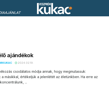
DIAAJÁNLAT
élő ajándékok
EMKUKAC
2024.02.19.
dékozás csodálatos módja annak, hogy megmutassuk:
 a másikkal, értékeljük a jelenlétét az életünkben. Ha erre az
koncentrálunk, ...