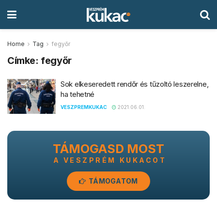
Home
Tag
fegyőr
Címke:
fegyőr
Sok elkeseredett rendőr és tűzoltó leszerelne,
ha tehetné
VESZPREMKUKAC
2021.06.01.
TÁMOGASD MOST
A VESZPRÉM KUKACOT
TÁMOGATOM