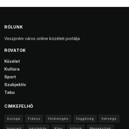
RÓLUNK
Veszprém város online közéleti portálja
ROVATOK
Közélet
Kultúra
Sport
Szubjektív
Tabu
CIMKEFELHŐ
Europa
Fidesz
földrengés
függőség
hétvége
koncert
kézilabda
Kína
kütyük
Menekültek