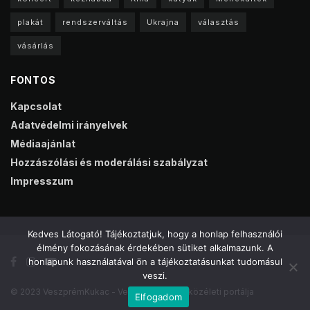
plakát
rendszerváltás
Ukrajna
választás
vásárlás
FONTOS
Kapcsolat
Adatvédelmi irányelvek
Médiaajánlat
Hozzászólási és moderálási szabályzat
Impresszum
Kedves Látogató! Tájékoztatjuk, hogy a honlap felhasználói
élmény fokozásának érdekében sütiket alkalmazunk. A
honlapunk használatával ön a tájékoztatásunkat tudomásul
veszi.
© 2023 VeszprémKukac - Veszprém online közéleti portálja
Elfogadom