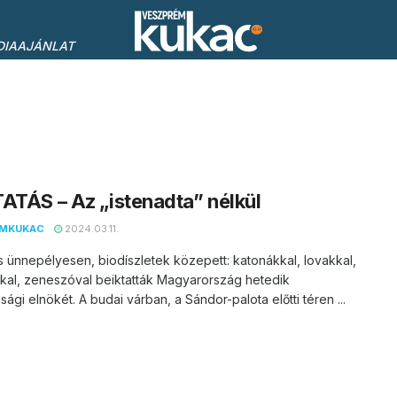
DIAAJÁNLAT
ATÁS – Az „istenadta” nélkül
EMKUKAC
2024.03.11.
s ünnepélyesen, biodíszletek közepett: katonákkal, lovakkal,
kal, zeneszóval beiktatták Magyarország hetedik
sági elnökét. A budai várban, a Sándor-palota előtti téren ...