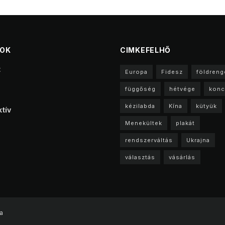
TOK
CIMKEFELHŐ
t
Europa
Fidesz
földreng
függőség
hétvége
konc
kézilabda
Kína
kütyük
tív
Menekültek
plakát
rendszerváltás
Ukrajna
választás
vásárlás
a