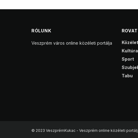
RÓLUNK
ROVA
Közéle
Veszprém város online közéleti portálja
Kultúra
Sport
Szubjek
Tabu
© 2023 VeszprémKukac - Veszprém online közéleti portálj