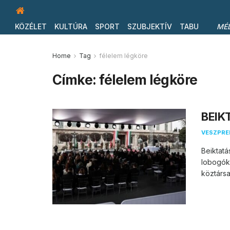
KÖZÉLET
KULTÚRA
SPORT
SZUBJEKTÍV
TABU
MÉ
Home
Tag
félelem légköre
Címke:
félelem légköre
BEIKT
VESZPR
Beiktatá
lobogók
köztársa