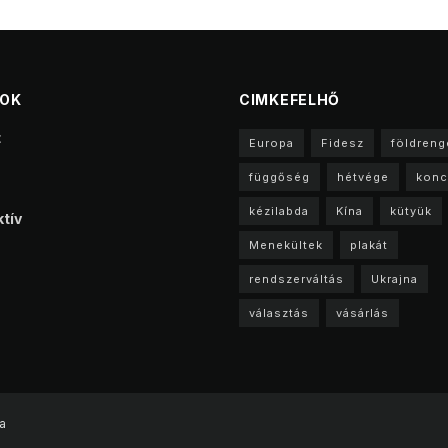
TOK
CIMKEFELHŐ
t
Europa
Fidesz
földreng
függőség
hétvége
konc
kézilabda
Kína
kütyük
tív
Menekültek
plakát
rendszerváltás
Ukrajna
választás
vásárlás
a