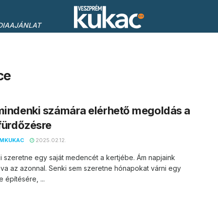
DIAAJÁNLAT
ce
mindenki számára elérhető megoldás a
 fürdőzésre
EMKUKAC
2025.02.12.
 szeretne egy saját medencét a kertjébe. Ám napjaink
ava az azonnal. Senki sem szeretne hónapokat várni egy
építésére, ...