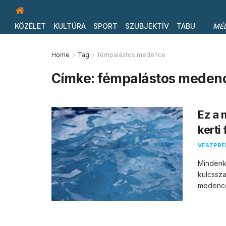
KÖZÉLET
KULTÚRA
SPORT
SZUBJEKTÍV
TABU
MÉ
Home
Tag
fémpalástos medence
Címke:
fémpalástos meden
Ez a 
kerti
VESZPR
Mindenki
kulcssz
medence 