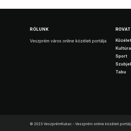
RÓLUNK
ROVA
Közéle
Veszprém város online közéleti portálja
Kultúra
Sport
Szubjek
Tabu
© 2023 VeszprémKukac - Veszprém online közéleti portálj