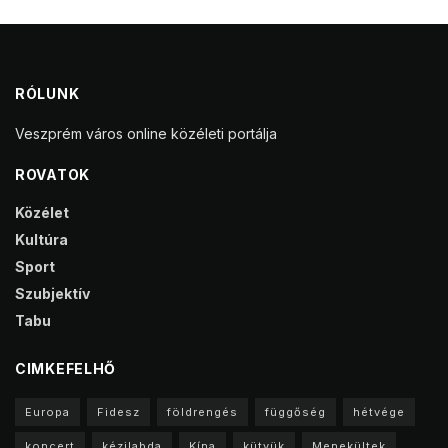
RÓLUNK
Veszprém város online közéleti portálja
ROVATOK
Közélet
Kultúra
Sport
Szubjektív
Tabu
CIMKEFELHŐ
Europa
Fidesz
földrengés
függőség
hétvége
koncert
kézilabda
Kína
kütyük
Menekültek