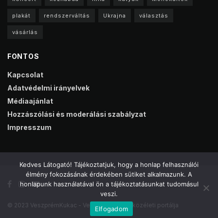
plakát
rendszerváltás
Ukrajna
választás
vásárlás
FONTOS
Kapcsolat
Adatvédelmi irányelvek
Médiaajánlat
Hozzászólási és moderálási szabályzat
Impresszum
Kedves Látogató! Tájékoztatjuk, hogy a honlap felhasználói
élmény fokozásának érdekében sütiket alkalmazunk. A
honlapunk használatával ön a tájékoztatásunkat tudomásul
veszi.
© 2023 VeszprémKukac - Veszprém online közéleti portálja
Elfogadom