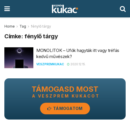
Home
Tag
fénylő tárgy
Címke:
fénylő tárgy
MONOLITOK – Ufók hagyták itt vagy tréfás
kedvű művészek?
VESZPREMKUKAC
2020.12.15.
TÁMOGASD MOST
A VESZPRÉM KUKACOT
TÁMOGATOM