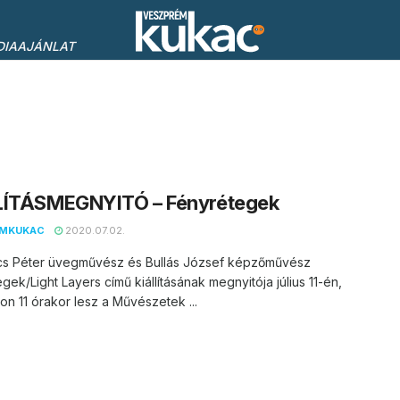
DIAAJÁNLAT
LÍTÁSMEGNYITÓ – Fényrétegek
EMKUKAC
2020.07.02.
cs Péter üvegművész és Bullás József képzőművész
gek/Light Layers című kiállításának megnyitója július 11-én,
n 11 órakor lesz a Művészetek ...