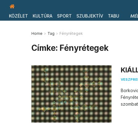
KÖZÉLET
KULTÚRA
SPORT
SZUBJEKTÍV
TABU
MÉ
Home
Tag
Fényrétegek
Címke:
Fényrétegek
KIÁL
VESZPR
Borkovi
Fényréte
szombato