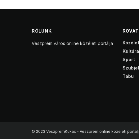
RÓLUNK
ROVA
Közéle
Veszprém város online közéleti portálja
Kultúra
Sport
Szubjek
Tabu
© 2023 VeszprémKukac - Veszprém online közéleti portálj