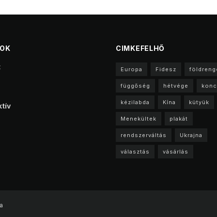
TOK
CIMKEFELHŐ
t
Europa
Fidesz
földreng
függőség
hétvége
konc
kézilabda
Kína
kütyük
tív
Menekültek
plakát
rendszerváltás
Ukrajna
választás
vásárlás
a