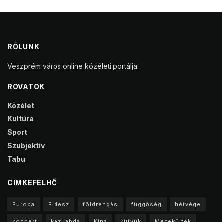
RÓLUNK
Veszprém város online közéleti portálja
ROVATOK
Közélet
Kultúra
Sport
Szubjektív
Tabu
CIMKEFELHŐ
Europa
Fidesz
földrengés
függőség
hétvége
koncert
kézilabda
Kína
kütyük
Menekültek