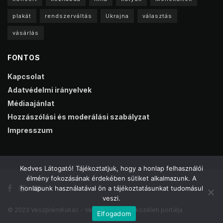
plakát
rendszerváltás
Ukrajna
választás
vásárlás
FONTOS
Kapcsolat
Adatvédelmi irányelvek
Médiaajánlat
Hozzászólási és moderálási szabályzat
Impresszum
Kedves Látogató! Tájékoztatjuk, hogy a honlap felhasználói
élmény fokozásának érdekében sütiket alkalmazunk. A
honlapunk használatával ön a tájékoztatásunkat tudomásul
veszi.
© 2023 VeszprémKukac - Veszprém online közéleti portálja
Elfogadom