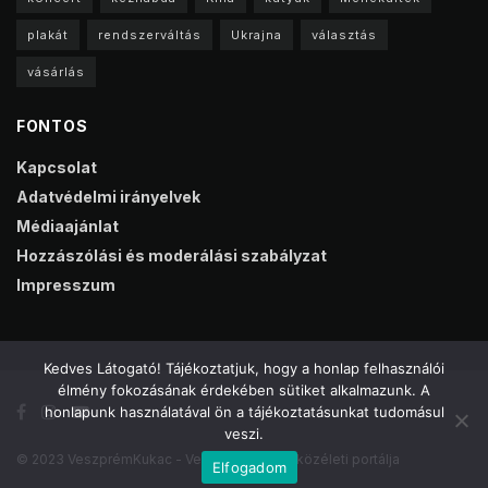
plakát
rendszerváltás
Ukrajna
választás
vásárlás
FONTOS
Kapcsolat
Adatvédelmi irányelvek
Médiaajánlat
Hozzászólási és moderálási szabályzat
Impresszum
Kedves Látogató! Tájékoztatjuk, hogy a honlap felhasználói
élmény fokozásának érdekében sütiket alkalmazunk. A
honlapunk használatával ön a tájékoztatásunkat tudomásul
veszi.
© 2023 VeszprémKukac - Veszprém online közéleti portálja
Elfogadom