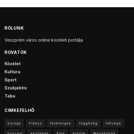
RÓLUNK
Veszprém város online közéleti portálja
ROVATOK
Közélet
Kultúra
Sport
Szubjektív
Tabu
CIMKEFELHŐ
Europa
Fidesz
földrengés
függőség
hétvége
koncert
kézilabda
Kína
kütyük
Menekültek