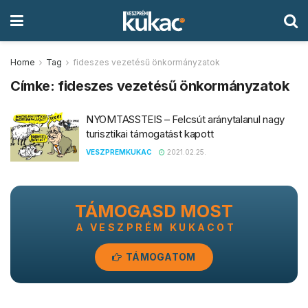
Home
Tag
fideszes vezetésű önkormányzatok
Címke:
fideszes vezetésű önkormányzatok
NYOMTASSTEIS – Felcsút aránytalanul nagy
turisztikai támogatást kapott
VESZPREMKUKAC
2021.02.25.
TÁMOGASD MOST
A VESZPRÉM KUKACOT
TÁMOGATOM