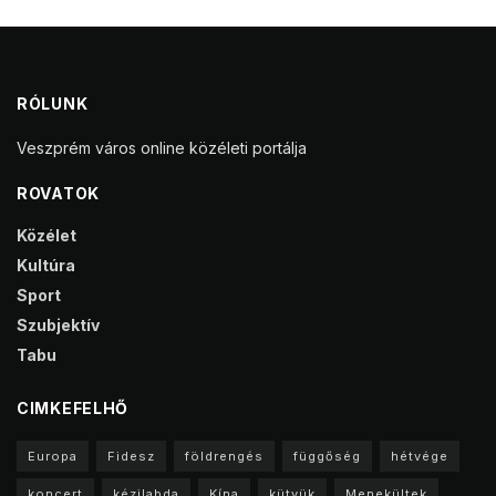
RÓLUNK
Veszprém város online közéleti portálja
ROVATOK
Közélet
Kultúra
Sport
Szubjektív
Tabu
CIMKEFELHŐ
Europa
Fidesz
földrengés
függőség
hétvége
koncert
kézilabda
Kína
kütyük
Menekültek