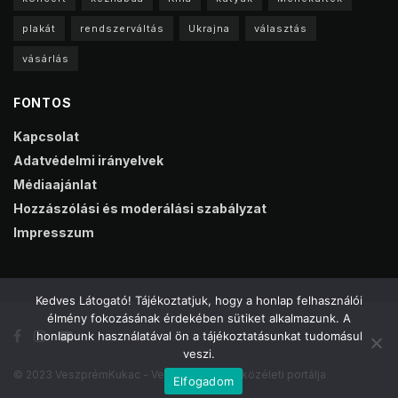
plakát
rendszerváltás
Ukrajna
választás
vásárlás
FONTOS
Kapcsolat
Adatvédelmi irányelvek
Médiaajánlat
Hozzászólási és moderálási szabályzat
Impresszum
Kedves Látogató! Tájékoztatjuk, hogy a honlap felhasználói
élmény fokozásának érdekében sütiket alkalmazunk. A
honlapunk használatával ön a tájékoztatásunkat tudomásul
veszi.
© 2023 VeszprémKukac - Veszprém online közéleti portálja
Elfogadom