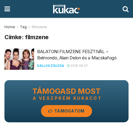
Home
Tag
filmzene
Címke:
filmzene
BALATONI FILMZENE FESZTIVÁL –
Belmondo, Alain Delon és a Macskafogó
DALLOS ZSUZSA
2025.08.07.
TÁMOGASD MOST
A VESZPRÉM KUKACOT
TÁMOGATOM