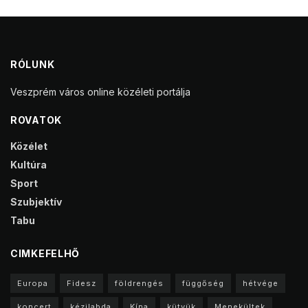
RÓLUNK
Veszprém város online közéleti portálja
ROVATOK
Közélet
Kultúra
Sport
Szubjektív
Tabu
CIMKEFELHŐ
Europa
Fidesz
földrengés
függőség
hétvége
koncert
kézilabda
Kína
kütyük
Menekültek