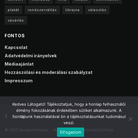
plakát
rendszerváltás
Ukrajna
választás
vásárlás
FONTOS
Kapcsolat
Adatvédelmi irányelvek
Médiaajánlat
Hozzászólási és moderálási szabályzat
Impresszum
Kedves Látogató! Tájékoztatjuk, hogy a honlap felhasználói
élmény fokozásának érdekében sütiket alkalmazunk. A
honlapunk használatával ön a tájékoztatásunkat tudomásul
veszi.
© 2023 VeszprémKukac - Veszprém online közéleti portálja
Elfogadom