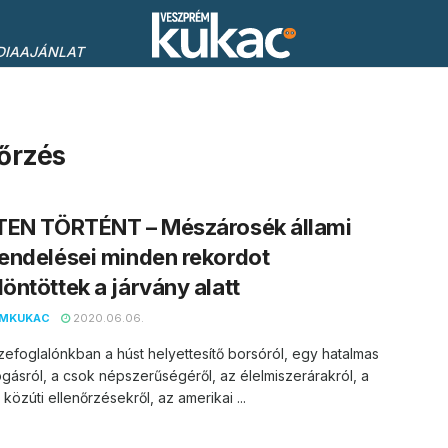
DIAAJÁNLAT
nőrzés
TEN TÖRTÉNT – Mészárosék állami
endelései minden rekordot
ntöttek a járvány alatt
EMKUKAC
2020.06.06.
zefoglalónkban a húst helyettesítő borsóról, egy hatalmas
gásról, a csok népszerűségéről, az élelmiszerárakról, a
 közúti ellenőrzésekről, az amerikai ...