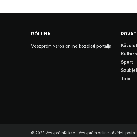
RÓLUNK
ROVA
Közéle
Veszprém város online közéleti portálja
Kultúra
Sport
Szubjek
Tabu
© 2023 VeszprémKukac - Veszprém online közéleti portálj