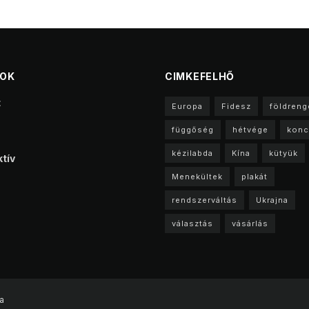
TOK
CIMKEFELHŐ
t
Europa
Fidesz
földreng
függőség
hétvége
konc
kézilabda
Kína
kütyük
tív
Menekültek
plakát
rendszerváltás
Ukrajna
választás
vásárlás
a