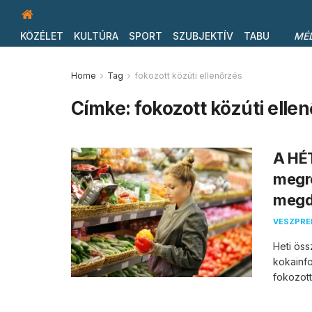
KÖZÉLET
KULTÚRA
SPORT
SZUBJEKTÍV
TABU
MÉ
Home
Tag
fokozott közúti ellenőrzés
Címke:
fokozott közúti elle
A HÉ
megr
megdö
VESZPR
Heti öss
kokainfo
fokozott