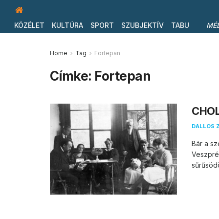
KÖZÉLET
KULTÚRA
SPORT
SZUBJEKTÍV
TABU
MÉ
Home
Tag
Fortepan
Címke:
Fortepan
CHOL
DALLOS 
Bár a sz
Veszpré
sűrűsödöt