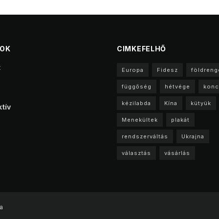
TOK
CIMKEFELHŐ
t
Europa
Fidesz
földreng
függőség
hétvége
konc
kézilabda
Kína
kütyük
tív
Menekültek
plakát
rendszerváltás
Ukrajna
választás
vásárlás
a