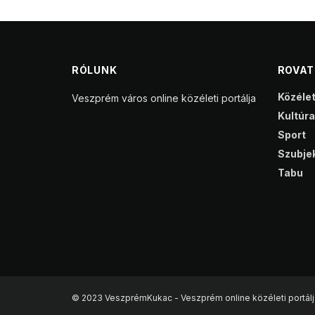
RÓLUNK
ROVA
Közéle
Veszprém város online közéleti portálja
Kultúra
Sport
Szubjek
Tabu
© 2023 VeszprémKukac - Veszprém online közéleti portálj