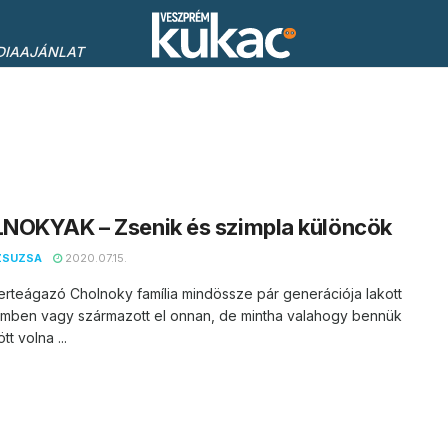
DIAAJÁNLAT
NOKYAK – Zsenik és szimpla különcök
ZSUZSA
2020.07.15.
erteágazó Cholnoky família mindössze pár generációja lakott
mben vagy származott el onnan, de mintha valahogy bennük
t volna ...