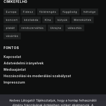
CIMKEFELHŐ
Europa
Fidesz
földrengés
függőség
hétvége
koncert
kézilabda
Kína
kütyük
Menekültek
plakát
rendszerváltás
Ukrajna
választás
vásárlás
FONTOS
Kapcsolat
Adatvédelmi irányelvek
Médiaajánlat
Hozzászólási és moderálási szabályzat
Impresszum
Kedves Látogató! Tájékoztatjuk, hogy a honlap felhasználói
élmény fokozásának érdekében sütiket alkalmazunk. A