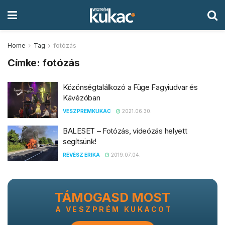
Home
Tag
fotózás
Címke:
fotózás
Közönségtalálkozó a Füge Fagyiudvar és
Kávézóban
VESZPREMKUKAC
2021.06.30.
BALESET – Fotózás, videózás helyett
segítsünk!
RÉVÉSZ ERIKA
2019.07.04.
TÁMOGASD MOST
A VESZPRÉM KUKACOT