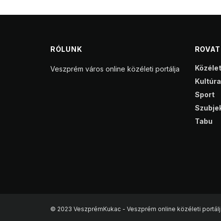
RÓLUNK
ROVA
Közéle
Veszprém város online közéleti portálja
Kultúra
Sport
Szubjek
Tabu
© 2023 VeszprémKukac - Veszprém online közéleti portálj