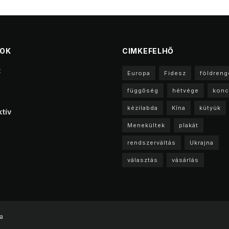
TOK
CIMKEFELHŐ
t
Europa
Fidesz
földreng
függőség
hétvége
konc
kézilabda
Kína
kütyük
tív
Menekültek
plakát
rendszerváltás
Ukrajna
választás
vásárlás
a