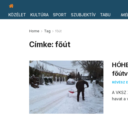
KÖZÉLET
KULTÚRA
SPORT
SZUBJEKTÍV
TABU
MÉ
Home
Tag
főút
Címke:
főút
HÓHE
főútv
RÉVÉSZ E
A VKSZ Z
havat a 