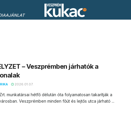
DIAAJÁNLAT
LYZET – Veszprémben járhatók a
onalak
RIKA
2026.01.07.
rt. munkatársai hétfő délután óta folyamatosan takarítják a
városban. Veszprémben minden főút és lejtős utca járható ...