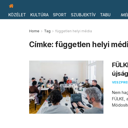
KÖZÉLET
KULTÚRA
SPORT
SZUBJEKTÍV
TABU
MÉ
Home
Tag
független helyi média
Címke:
független helyi méd
FÜLKE
újság
VESZPR
Nem hagy
FÜLKE, 
Módosíto