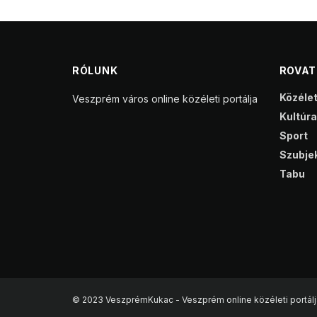
RÓLUNK
ROVA
Közéle
Veszprém város online közéleti portálja
Kultúra
Sport
Szubjek
Tabu
© 2023 VeszprémKukac - Veszprém online közéleti portálj