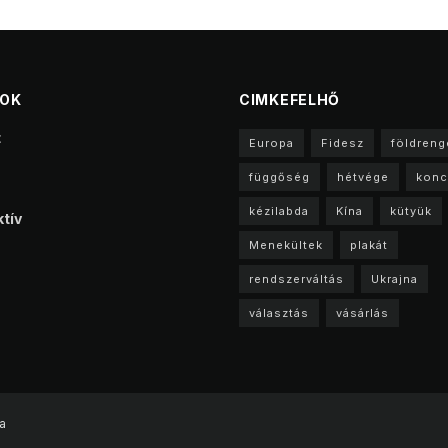
TOK
CIMKEFELHŐ
t
Europa
Fidesz
földreng
függőség
hétvége
konc
kézilabda
Kína
kütyük
tív
Menekültek
plakát
rendszerváltás
Ukrajna
választás
vásárlás
a