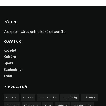
RÓLUNK
Veszprém város online közéleti portálja
ROVATOK
Közélet
Kultúra
Sport
Szubjektív
Tabu
CIMKEFELHŐ
Europa
Fidesz
földrengés
függőség
hétvége
koncert
kézilabda
Kína
kütyük
Menekültek