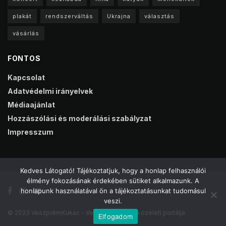
plakát
rendszerváltás
Ukrajna
választás
vásárlás
FONTOS
Kapcsolat
Adatvédelmi irányelvek
Médiaajánlat
Hozzászólási és moderálási szabályzat
Impresszum
Kedves Látogató! Tájékoztatjuk, hogy a honlap felhasználói
élmény fokozásának érdekében sütiket alkalmazunk. A
honlapunk használatával ön a tájékoztatásunkat tudomásul
veszi.
© 2023 VeszprémKukac - Veszprém online közéleti portálja
Elfogadom