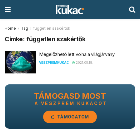
Home
Tag
független szakértők
Címke:
független szakértők
Megelőzhető lett volna a világjárvány
VESZPREMKUKAC
2021.05.18.
TÁMOGASD MOST
A VESZPRÉM KUKACOT
TÁMOGATOM