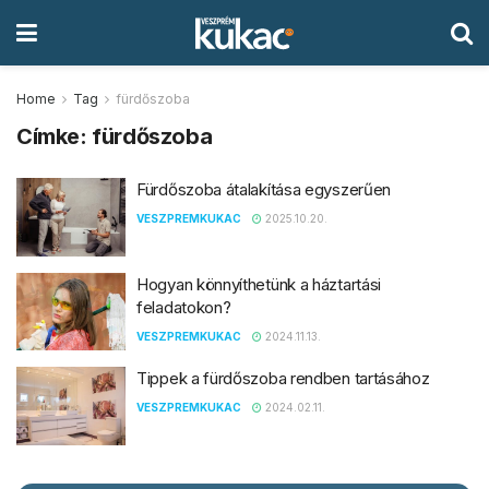
Home
Tag
fürdőszoba
Címke:
fürdőszoba
Fürdőszoba átalakítása egyszerűen
VESZPREMKUKAC
2025.10.20.
Hogyan könnyíthetünk a háztartási
feladatokon?
VESZPREMKUKAC
2024.11.13.
Tippek a fürdőszoba rendben tartásához
VESZPREMKUKAC
2024.02.11.