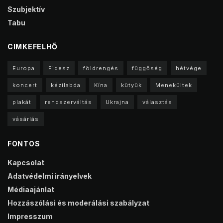
Szubjektív
Tabu
CIMKEFELHŐ
Europa
Fidesz
földrengés
függőség
hétvége
koncert
kézilabda
Kína
kütyük
Menekültek
plakát
rendszerváltás
Ukrajna
választás
vásárlás
FONTOS
Kapcsolat
Adatvédelmi irányelvek
Médiaajánlat
Hozzászólási és moderálási szabályzat
Impresszum