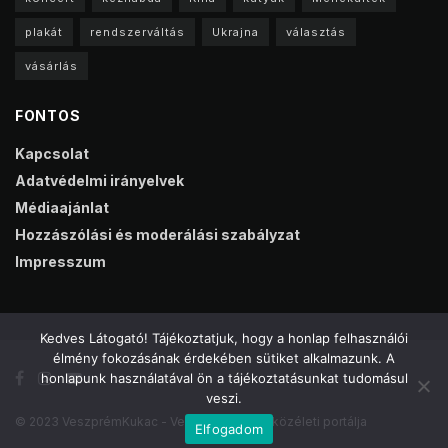
plakát
rendszerváltás
Ukrajna
választás
vásárlás
FONTOS
Kapcsolat
Adatvédelmi irányelvek
Médiaajánlat
Hozzászólási és moderálási szabályzat
Impresszum
Kedves Látogató! Tájékoztatjuk, hogy a honlap felhasználói
élmény fokozásának érdekében sütiket alkalmazunk. A
honlapunk használatával ön a tájékoztatásunkat tudomásul
veszi.
© 2023 VeszprémKukac - Veszprém online közéleti portálja
Elfogadom