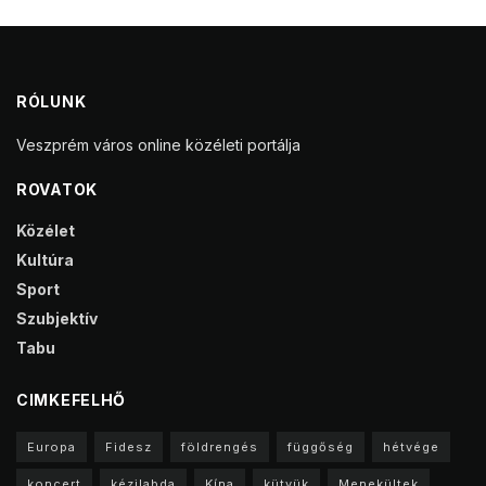
RÓLUNK
Veszprém város online közéleti portálja
ROVATOK
Közélet
Kultúra
Sport
Szubjektív
Tabu
CIMKEFELHŐ
Europa
Fidesz
földrengés
függőség
hétvége
koncert
kézilabda
Kína
kütyük
Menekültek