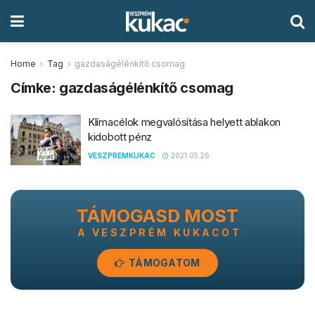
Home
Tag
gazdaságélénkítő csomag
Címke:
gazdaságélénkítő csomag
Klímacélok megvalósítása helyett ablakon
kidobott pénz
VESZPREMKUKAC
2021.05.26.
TÁMOGASD MOST
A VESZPRÉM KUKACOT
TÁMOGATOM