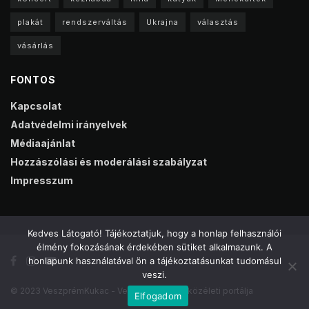
plakát
rendszerváltás
Ukrajna
választás
vásárlás
FONTOS
Kapcsolat
Adatvédelmi irányelvek
Médiaajánlat
Hozzászólási és moderálási szabályzat
Impresszum
Kedves Látogató! Tájékoztatjuk, hogy a honlap felhasználói
élmény fokozásának érdekében sütiket alkalmazunk. A
honlapunk használatával ön a tájékoztatásunkat tudomásul
veszi.
© 2023 VeszprémKukac - Veszprém online közéleti portálja
Elfogadom