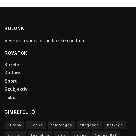
RÓLUNK
Veszprém város online közéleti portálja
ROVATOK
Közélet
Kultúra
Sport
Szubjektív
Tabu
CIMKEFELHŐ
Europa
Fidesz
földrengés
függőség
hétvége
koncert
kézilabda
Kína
kütyük
Menekültek