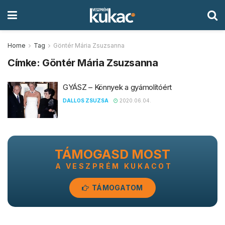
Home
Tag
Göntér Mária Zsuzsanna
Címke:
Göntér Mária Zsuzsanna
GYÁSZ – Könnyek a gyámolítóért
DALLOS ZSUZSA
2020.06.04.
TÁMOGASD MOST
A VESZPRÉM KUKACOT
TÁMOGATOM