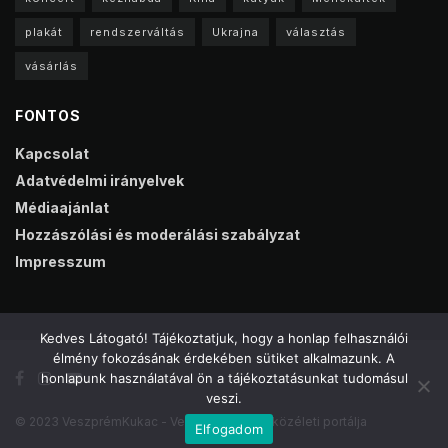
plakát
rendszerváltás
Ukrajna
választás
vásárlás
FONTOS
Kapcsolat
Adatvédelmi irányelvek
Médiaajánlat
Hozzászólási és moderálási szabályzat
Impresszum
Kedves Látogató! Tájékoztatjuk, hogy a honlap felhasználói
élmény fokozásának érdekében sütiket alkalmazunk. A
honlapunk használatával ön a tájékoztatásunkat tudomásul
veszi.
© 2023 VeszprémKukac - Veszprém online közéleti portálja
Elfogadom