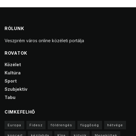
RÓLUNK
Veszprém város online közéleti portálja
ROVATOK
Közélet
Kultúra
Sport
Szubjektív
Tabu
CIMKEFELHŐ
Europa
Fidesz
földrengés
függőség
hétvége
koncert
kézilabda
Kína
kütyük
Menekültek