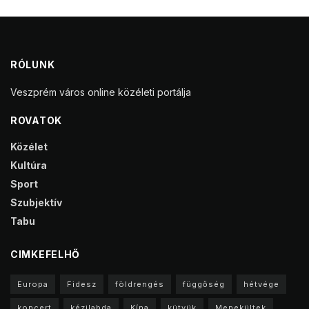
RÓLUNK
Veszprém város online közéleti portálja
ROVATOK
Közélet
Kultúra
Sport
Szubjektív
Tabu
CIMKEFELHŐ
Europa
Fidesz
földrengés
függőség
hétvége
koncert
kézilabda
Kína
kütyük
Menekültek