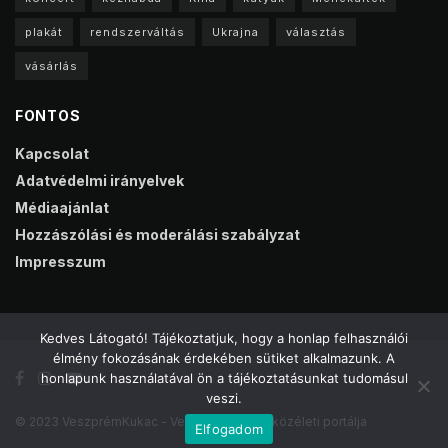
plakát
rendszerváltás
Ukrajna
választás
vásárlás
FONTOS
Kapcsolat
Adatvédelmi irányelvek
Médiaajánlat
Hozzászólási és moderálási szabályzat
Impresszum
Kedves Látogató! Tájékoztatjuk, hogy a honlap felhasználói
élmény fokozásának érdekében sütiket alkalmazunk. A
honlapunk használatával ön a tájékoztatásunkat tudomásul
veszi.
© 2023 VeszprémKukac - Veszprém online közéleti portálja
Elfogadom