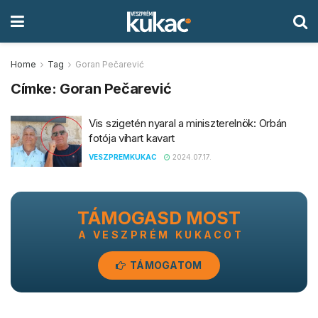
Home
Tag
Goran Pečarević
Címke:
Goran Pečarević
Vis szigetén nyaral a miniszterelnök: Orbán
fotója vihart kavart
VESZPREMKUKAC
2024.07.17.
TÁMOGASD MOST
A VESZPRÉM KUKACOT
TÁMOGATOM