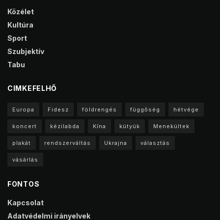
Közélet
Kultúra
Sport
Szubjektív
Tabu
CIMKEFELHŐ
Europa
Fidesz
földrengés
függőség
hétvége
koncert
kézilabda
Kína
kütyük
Menekültek
plakát
rendszerváltás
Ukrajna
választás
vásárlás
FONTOS
Kapcsolat
Adatvédelmi irányelvek