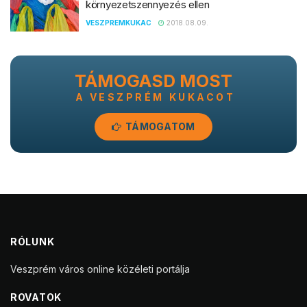
környezetszennyezés ellen
VESZPREMKUKAC
2018.08.09.
TÁMOGASD MOST
A VESZPRÉM KUKACOT
TÁMOGATOM
RÓLUNK
Veszprém város online közéleti portálja
ROVATOK