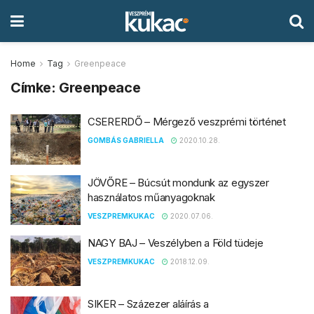
Home
Tag
Greenpeace
Címke:
Greenpeace
CSERERDŐ – Mérgező veszprémi történet
GOMBÁS GABRIELLA
2020.10.28.
JÖVŐRE – Búcsút mondunk az egyszer
használatos műanyagoknak
VESZPREMKUKAC
2020.07.06.
NAGY BAJ – Veszélyben a Föld tüdeje
VESZPREMKUKAC
2018.12.09.
SIKER – Százezer aláírás a