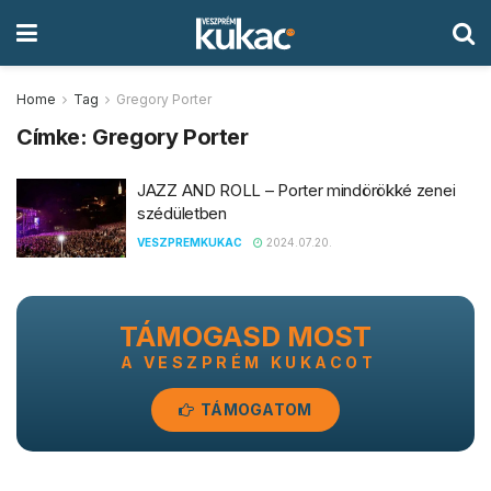
Home
Tag
Gregory Porter
Címke:
Gregory Porter
JAZZ AND ROLL – Porter mindörökké zenei
szédületben
VESZPREMKUKAC
2024.07.20.
TÁMOGASD MOST
A VESZPRÉM KUKACOT
TÁMOGATOM