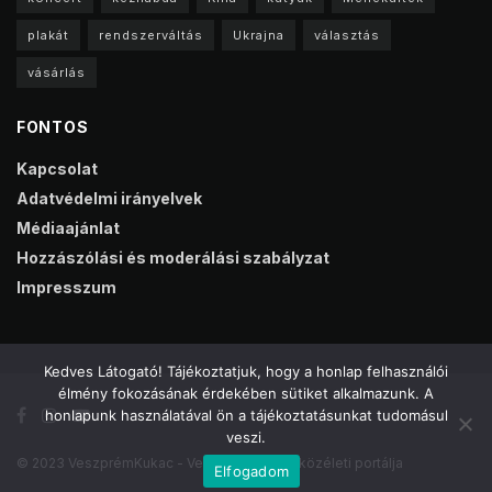
plakát
rendszerváltás
Ukrajna
választás
vásárlás
FONTOS
Kapcsolat
Adatvédelmi irányelvek
Médiaajánlat
Hozzászólási és moderálási szabályzat
Impresszum
Kedves Látogató! Tájékoztatjuk, hogy a honlap felhasználói
élmény fokozásának érdekében sütiket alkalmazunk. A
honlapunk használatával ön a tájékoztatásunkat tudomásul
veszi.
© 2023 VeszprémKukac - Veszprém online közéleti portálja
Elfogadom