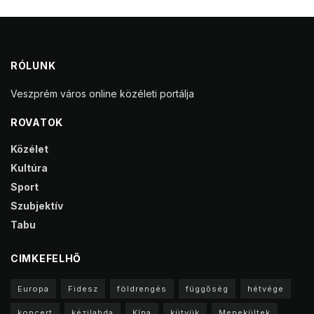
RÓLUNK
Veszprém város online közéleti portálja
ROVATOK
Közélet
Kultúra
Sport
Szubjektív
Tabu
CIMKEFELHŐ
Europa
Fidesz
földrengés
függőség
hétvége
koncert
kézilabda
Kína
kütyük
Menekültek