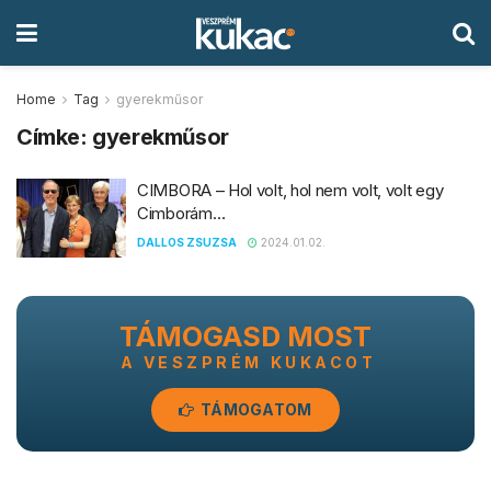
Home
Tag
gyerekműsor
Címke:
gyerekműsor
CIMBORA – Hol volt, hol nem volt, volt egy
Cimborám…
DALLOS ZSUZSA
2024.01.02.
TÁMOGASD MOST
A VESZPRÉM KUKACOT
TÁMOGATOM