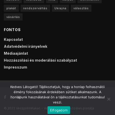
plakát
rendszerváltás
Ukrajna
választás
vásárlás
FONTOS
Kapcsolat
Adatvédelmi irányelvek
Médiaajánlat
Hozzászólási és moderálási szabályzat
Impresszum
Kedves Látogató! Tájékoztatjuk, hogy a honlap felhasználói
élmény fokozásának érdekében sütiket alkalmazunk. A
honlapunk használatával ön a tájékoztatásunkat tudomásul
veszi.
© 2023 VeszprémKukac - Veszprém online közéleti portálja
Elfogadom