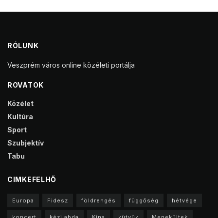
RÓLUNK
Veszprém város online közéleti portálja
ROVATOK
Közélet
Kultúra
Sport
Szubjektív
Tabu
CIMKEFELHŐ
Europa
Fidesz
földrengés
függőség
hétvége
koncert
kézilabda
Kína
kütyük
Menekültek