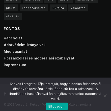
plakát
rendszerváltás
Ukrajna
választás
vásárlás
FONTOS
Kapcsolat
Adatvédelmi irányelvek
Médiaajánlat
Hozzászólási és moderálási szabályzat
Impresszum
Kedves Látogató! Tájékoztatjuk, hogy a honlap felhasználói
élmény fokozásának érdekében sütiket alkalmazunk. A
honlapunk használatával ön a tájékoztatásunkat tudomásul
veszi.
© 2023 VeszprémKukac - Veszprém online közéleti portálja
Elfogadom