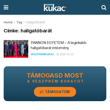
Home
Tag
hallgatóbarát
Címke:
hallgatóbarát
PANNON EGYETEM – A leginkább
hallgatóbarát intézmény
VESZPREMKUKAC
2025.05.30.
TÁMOGASD MOST
A VESZPRÉM KUKACOT
TÁMOGATOM