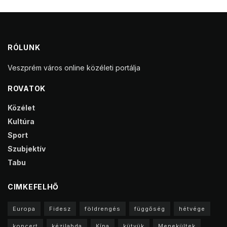
RÓLUNK
Veszprém város online közéleti portálja
ROVATOK
Közélet
Kultúra
Sport
Szubjektív
Tabu
CIMKEFELHŐ
Europa
Fidesz
földrengés
függőség
hétvége
koncert
kézilabda
Kína
kütyük
Menekültek