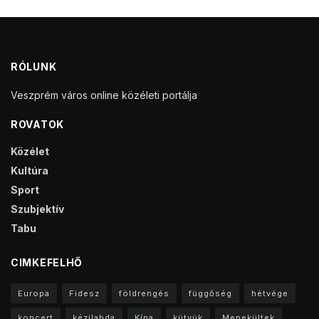
RÓLUNK
Veszprém város online közéleti portálja
ROVATOK
Közélet
Kultúra
Sport
Szubjektív
Tabu
CIMKEFELHŐ
Europa
Fidesz
földrengés
függőség
hétvége
koncert
kézilabda
Kína
kütyük
Menekültek