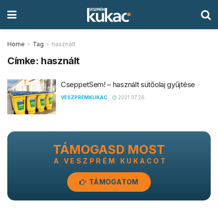
Home
Tag
használt
Címke:
használt
CseppetSem! – használt sütőolaj gyűjtése
VESZPREMKUKAC
2021.07.26.
TÁMOGASD MOST
A VESZPRÉM KUKACOT
TÁMOGATOM