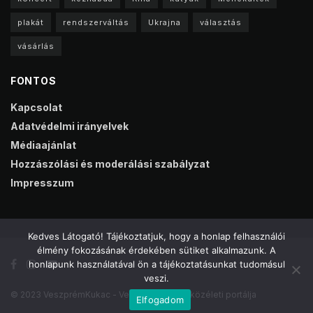
plakát
rendszerváltás
Ukrajna
választás
vásárlás
FONTOS
Kapcsolat
Adatvédelmi irányelvek
Médiaajánlat
Hozzászólási és moderálási szabályzat
Impresszum
Kedves Látogató! Tájékoztatjuk, hogy a honlap felhasználói
élmény fokozásának érdekében sütiket alkalmazunk. A
honlapunk használatával ön a tájékoztatásunkat tudomásul
veszi.
© 2023 VeszprémKukac - Veszprém online közéleti portálja
Elfogadom