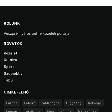
RÓLUNK
Veszprém város online közéleti portálja
ROVATOK
Közélet
Kultúra
Sport
Szubjektív
Tabu
CIMKEFELHŐ
Europa
Fidesz
földrengés
függőség
hétvége
koncert
kézilabda
Kína
kütyük
Menekültek