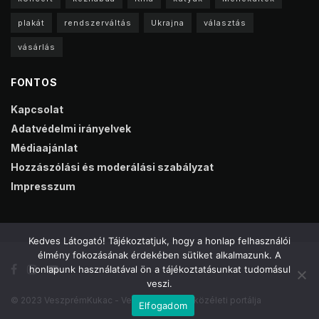
plakát
rendszerváltás
Ukrajna
választás
vásárlás
FONTOS
Kapcsolat
Adatvédelmi irányelvek
Médiaajánlat
Hozzászólási és moderálási szabályzat
Impresszum
Kedves Látogató! Tájékoztatjuk, hogy a honlap felhasználói
élmény fokozásának érdekében sütiket alkalmazunk. A
honlapunk használatával ön a tájékoztatásunkat tudomásul
veszi.
© 2023 VeszprémKukac - Veszprém online közéleti portálja
Elfogadom