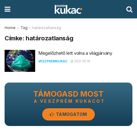
Home
Tag
határozatlanság
Címke:
határozatlanság
Megelőzhető lett volna a világjárvány
VESZPREMKUKAC
2021.05.18.
TÁMOGASD MOST
A VESZPRÉM KUKACOT
TÁMOGATOM