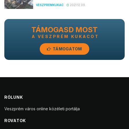
VESZPREMKUKAC
2021.12.09.
TÁMOGASD MOST
A VESZPRÉM KUKACOT
TÁMOGATOM
RÓLUNK
Veszprém város online közéleti portálja
ROVATOK