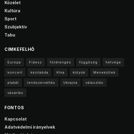
Közélet
Kultúra
Sport
Szubjektív
Tabu
CIMKEFELHŐ
Europa
Fidesz
földrengés
függőség
hétvége
koncert
kézilabda
Kína
kütyük
Menekültek
plakát
rendszerváltás
Ukrajna
választás
vásárlás
FONTOS
Kapcsolat
Adatvédelmi irányelvek