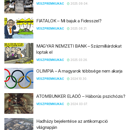
VESZPREMKUKAC
2025.09.04.
FIATALOK – Mi bajuk a Fidesszel?
VESZPREMKUKAC
2025.08.21.
MAGYAR NEMZETI BANK – Százmilliárdokat
loptak el
VESZPREMKUKAC
2025.03.26.
OLIMPIA – A magyarok többsége nem akarja
VESZPREMKUKAC
2024.10.30.
ATOMBUNKER ELADÓ – Háborús pszichózis?
VESZPREMKUKAC
2024.03.07.
Hadházy bejelentése az antikorrupció
világnapján