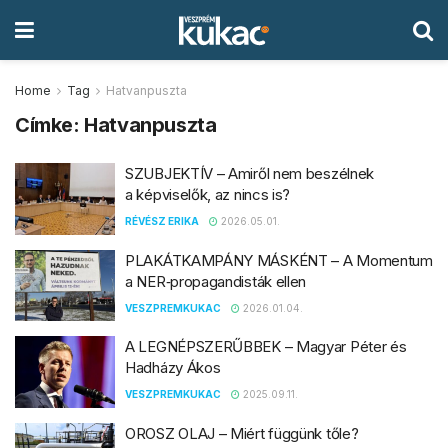
Home
Tag
Hatvanpuszta
Címke:
Hatvanpuszta
SZUBJEKTÍV – Amiről nem beszélnek
a képviselők, az nincs is?
RÉVÉSZ ERIKA
2026.05.01.
PLAKÁTKAMPÁNY MÁSKÉNT – A Momentum
a NER‑propagandisták ellen
VESZPREMKUKAC
2026.01.04.
A LEGNÉPSZERŰBBEK – Magyar Péter és
Hadházy Ákos
VESZPREMKUKAC
2025.09.11.
OROSZ OLAJ – Miért függünk tőle?