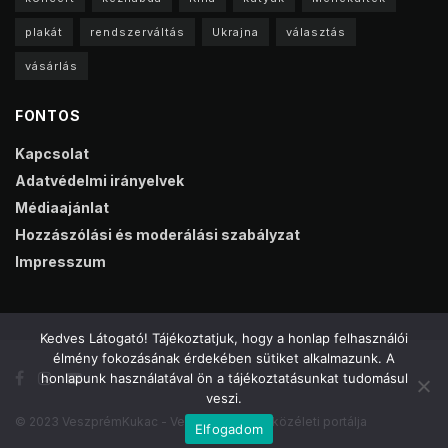
plakát
rendszerváltás
Ukrajna
választás
vásárlás
FONTOS
Kapcsolat
Adatvédelmi irányelvek
Médiaajánlat
Hozzászólási és moderálási szabályzat
Impresszum
Kedves Látogató! Tájékoztatjuk, hogy a honlap felhasználói
élmény fokozásának érdekében sütiket alkalmazunk. A
honlapunk használatával ön a tájékoztatásunkat tudomásul
veszi.
© 2023 VeszprémKukac - Veszprém online közéleti portálja
Elfogadom