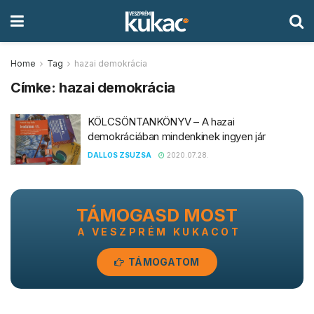
Home
Tag
hazai demokrácia
Címke:
hazai demokrácia
KÖLCSÖNTANKÖNYV – A hazai
demokráciában mindenkinek ingyen jár
DALLOS ZSUZSA
2020.07.28.
TÁMOGASD MOST
A VESZPRÉM KUKACOT
TÁMOGATOM