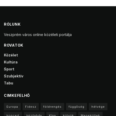
RÓLUNK
Veszprém város online közéleti portálja
ROVATOK
Közélet
Kultúra
Sport
Szubjektív
Tabu
CIMKEFELHŐ
Europa
Fidesz
földrengés
függőség
hétvége
koncert
kézilabda
Kína
kütyük
Menekültek