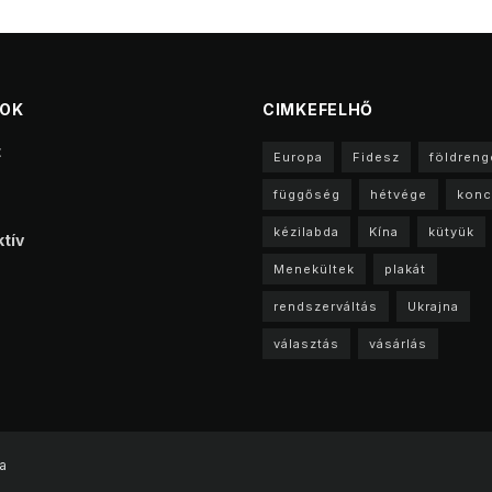
TOK
CIMKEFELHŐ
t
Europa
Fidesz
földreng
függőség
hétvége
konc
kézilabda
Kína
kütyük
tív
Menekültek
plakát
rendszerváltás
Ukrajna
választás
vásárlás
a