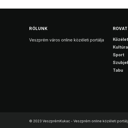
RÓLUNK
ROVA
Közéle
Veszprém város online közéleti portálja
Kultúra
Sport
Szubjek
Tabu
© 2023 VeszprémKukac - Veszprém online közéleti portálj