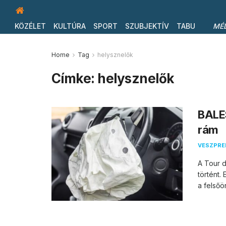
KÖZÉLET
KULTÚRA
SPORT
SZUBJEKTÍV
TABU
MÉ
Home
Tag
helysznelők
Címke:
helysznelők
BALE
rám
VESZPR
A Tour 
történt.
a felsőörs