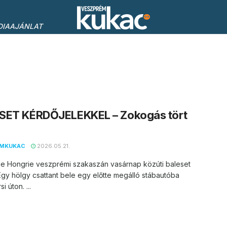
DIAAJÁNLAT
SET KÉRDŐJELEKKEL – Zokogás tört
EMKUKAC
2026.05.21.
de Hongrie veszprémi szakaszán vasárnap közúti baleset
 Egy hölgy csattant bele egy előtte megálló stábautóba
i úton. ...