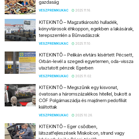
gazdaság
VESZPREMKUKAC
2025.11.16.
KITEKINTŐ – Magzatkárosító hulladék,
könyvtárosok éhkoppon, egekben a lakásárak,
terepszemlén a Bűnvadászok
VESZPREMKUKAC
2025.11.10.
KITEKINTŐ – Pelikán elvtárs kísértett Pécsett,
Orbán-levél a szegedi egyetemen, oda-vissza
utaztatott pénzek Egerben
VESZPREMKUKAC
2025.11.02.
KITEKINTŐ – Megszűnik egy kisvonat,
óvatosan a háromszázalékos hitellel, bukott a
CÖF Polgárnaszádja és majdnem pedofíliát
kiáltottak
VESZPREMKUKAC
2025.10.26.
KITEKINTŐ – Eger csődben,
látszatfejleszések Miskolcon, strand vagy