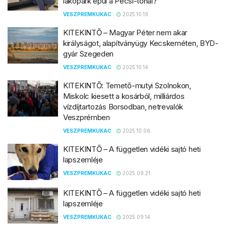
lakópark épül a Pécsi-tónál?
VESZPREMKUKAC
2025.10.19.
KITEKINTŐ – Magyar Péter nem akar
királyságot, alapítványügy Kecskeméten, BYD-
gyár Szegeden
VESZPREMKUKAC
2025.10.14.
KITEKINTŐ: Temető-mutyi Szolnokon,
Miskolc kiesett a kosárból, milliárdos
vízdíjtartozás Borsodban, netrevalók
Veszprémben
VESZPREMKUKAC
2025.10.06.
KITEKINTŐ – A független vidéki sajtó heti
lapszemléje
VESZPREMKUKAC
2025.09.21.
KITEKINTŐ – A független vidéki sajtó heti
lapszemléje
VESZPREMKUKAC
2025.09.14.