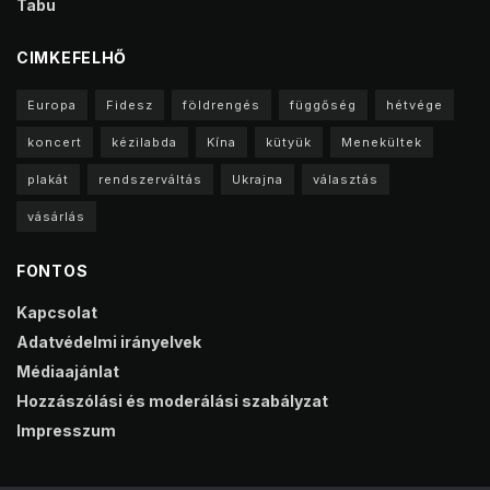
Tabu
CIMKEFELHŐ
Europa
Fidesz
földrengés
függőség
hétvége
koncert
kézilabda
Kína
kütyük
Menekültek
plakát
rendszerváltás
Ukrajna
választás
vásárlás
FONTOS
Kapcsolat
Adatvédelmi irányelvek
Médiaajánlat
Hozzászólási és moderálási szabályzat
Impresszum