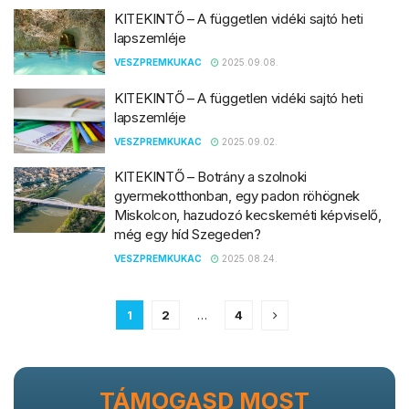
KITEKINTŐ – A független vidéki sajtó heti
lapszemléje
VESZPREMKUKAC
2025.09.08.
KITEKINTŐ – A független vidéki sajtó heti
lapszemléje
VESZPREMKUKAC
2025.09.02.
KITEKINTŐ – Botrány a szolnoki
gyermekotthonban, egy padon röhögnek
Miskolcon, hazudozó kecskeméti képviselő,
még egy híd Szegeden?
VESZPREMKUKAC
2025.08.24.
1
2
…
4
TÁMOGASD MOST