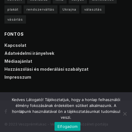
plakát
rendszerváltás
Ukrajna
választás
vásárlás
FONTOS
Kapcsolat
Adatvédelmi irányelvek
Médiaajánlat
Hozzászólási és moderálási szabályzat
Impresszum
Kedves Látogató! Tájékoztatjuk, hogy a honlap felhasználói
élmény fokozásának érdekében sütiket alkalmazunk. A
honlapunk használatával ön a tájékoztatásunkat tudomásul
veszi.
© 2023 VeszprémKukac - Veszprém online közéleti portálja
Elfogadom