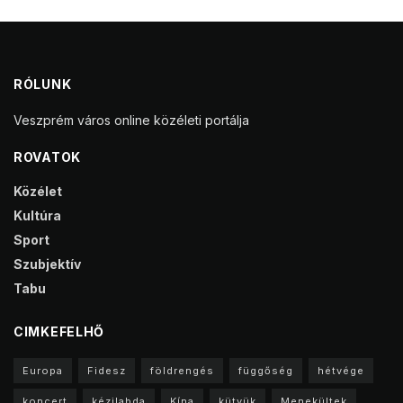
RÓLUNK
Veszprém város online közéleti portálja
ROVATOK
Közélet
Kultúra
Sport
Szubjektív
Tabu
CIMKEFELHŐ
Europa
Fidesz
földrengés
függőség
hétvége
koncert
kézilabda
Kína
kütyük
Menekültek