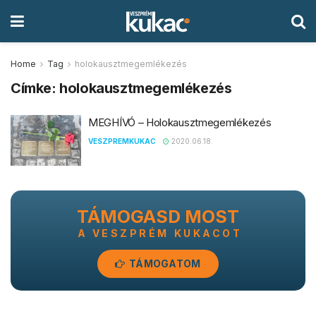
Home
Tag
holokausztmegemlékezés
Címke:
holokausztmegemlékezés
MEGHÍVÓ – Holokausztmegemlékezés
VESZPREMKUKAC
2020.06.18.
TÁMOGASD MOST
A VESZPRÉM KUKACOT
TÁMOGATOM