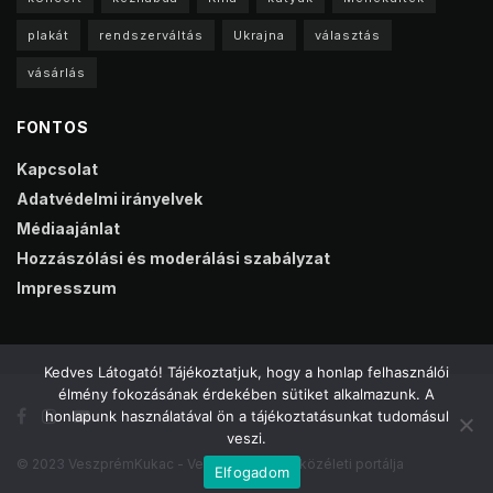
plakát
rendszerváltás
Ukrajna
választás
vásárlás
FONTOS
Kapcsolat
Adatvédelmi irányelvek
Médiaajánlat
Hozzászólási és moderálási szabályzat
Impresszum
Kedves Látogató! Tájékoztatjuk, hogy a honlap felhasználói
élmény fokozásának érdekében sütiket alkalmazunk. A
honlapunk használatával ön a tájékoztatásunkat tudomásul
veszi.
© 2023 VeszprémKukac - Veszprém online közéleti portálja
Elfogadom