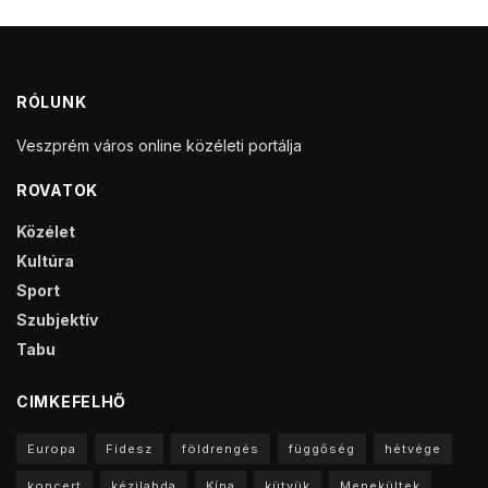
RÓLUNK
Veszprém város online közéleti portálja
ROVATOK
Közélet
Kultúra
Sport
Szubjektív
Tabu
CIMKEFELHŐ
Europa
Fidesz
földrengés
függőség
hétvége
koncert
kézilabda
Kína
kütyük
Menekültek