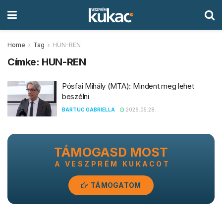
Home
Tag
HUN-REN
Címke:
HUN-REN
Pósfai Mihály (MTA): Mindent meg lehet
beszélni
BARTUC GABRIELLA
2026.05.28.
TÁMOGASD MOST
A VESZPRÉM KUKACOT
TÁMOGATOM