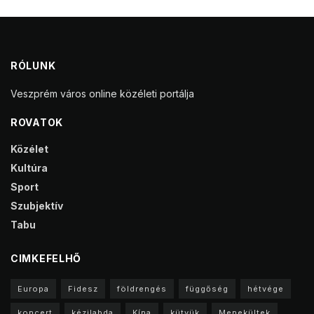
RÓLUNK
Veszprém város online közéleti portálja
ROVATOK
Közélet
Kultúra
Sport
Szubjektív
Tabu
CIMKEFELHŐ
Europa
Fidesz
földrengés
függőség
hétvége
koncert
kézilabda
Kína
kütyük
Menekültek