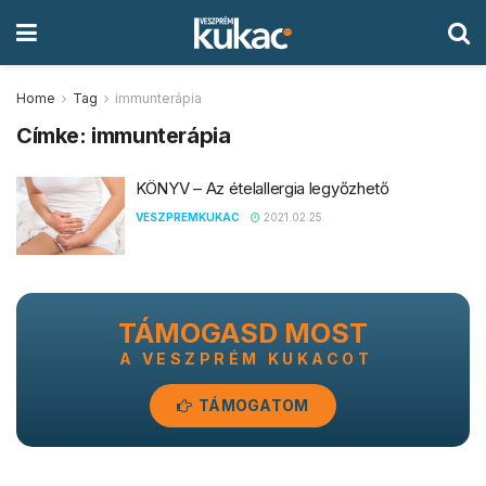
Home
Tag
immunterápia
Címke:
immunterápia
KÖNYV – Az ételallergia legyőzhető
VESZPREMKUKAC
2021.02.25.
TÁMOGASD MOST
A VESZPRÉM KUKACOT
TÁMOGATOM