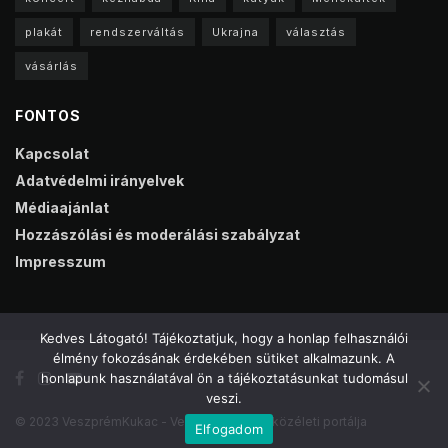
plakát
rendszerváltás
Ukrajna
választás
vásárlás
FONTOS
Kapcsolat
Adatvédelmi irányelvek
Médiaajánlat
Hozzászólási és moderálási szabályzat
Impresszum
Kedves Látogató! Tájékoztatjuk, hogy a honlap felhasználói
élmény fokozásának érdekében sütiket alkalmazunk. A
honlapunk használatával ön a tájékoztatásunkat tudomásul
veszi.
© 2023 VeszprémKukac - Veszprém online közéleti portálja
Elfogadom