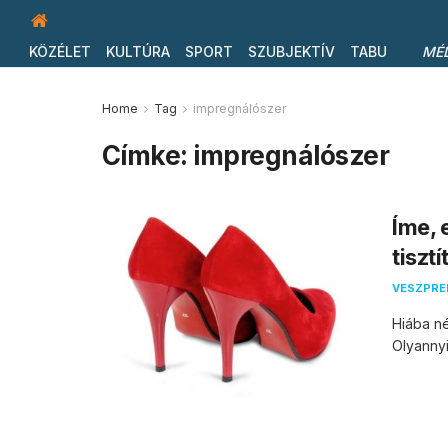
KÖZÉLET
KULTÚRA
SPORT
SZUBJEKTÍV
TABU
MÉ
Home
Tag
impregnálószer
Címke:
impregnálószer
Íme, 
tisztí
VESZPR
Hiába né
Olyannyi