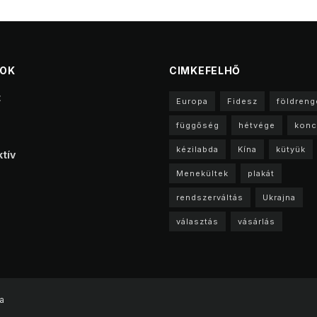
TOK
CIMKEFELHŐ
t
Europa
Fidesz
földreng
függőség
hétvége
konc
kézilabda
Kína
kütyük
tív
Menekültek
plakát
rendszerváltás
Ukrajna
választás
vásárlás
a