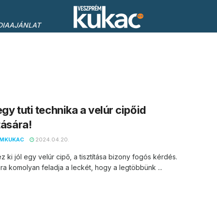
DIAAJÁNLAT
egy tuti technika a velúr cipőid
tására!
EMKUKAC
2024.04.20.
z ki jól egy velúr cipő, a tisztítása bizony fogós kérdés.
ra komolyan feladja a leckét, hogy a legtöbbünk ...