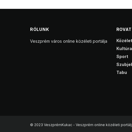
RÓLUNK
ROVA
Közéle
Veszprém város online közéleti portálja
Kultúra
Sport
Szubjek
Tabu
© 2023 VeszprémKukac - Veszprém online közéleti portálj