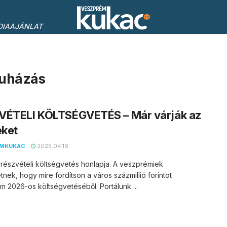
DIAAJÁNLAT
eruházás
VÉTELI KÖLTSÉGVETÉS – Már várják az
eket
EMKUKAC
2025.04.16.
 részvételi költségvetés honlapja. A veszprémiek
etnek, hogy mire fordítson a város százmillió forintot
 2026-os költségvetéséből. Portálunk ...