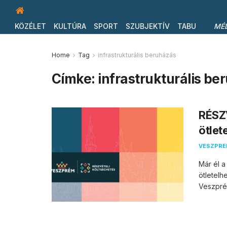
KÖZÉLET
KULTÚRA
SPORT
SZUBJEKTÍV
TABU
MÉ
Home
Tag
infrastrukturális beruházás
Címke:
infrastrukturális b
RÉSZ
ötlet
VESZPR
Már él a
ötletelh
Veszprém