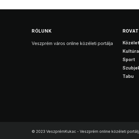
RÓLUNK
ROVA
Közéle
Veszprém város online közéleti portálja
Kultúra
Sport
Szubjek
Tabu
© 2023 VeszprémKukac - Veszprém online közéleti portálj