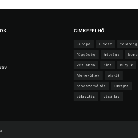
TOK
CIMKEFELHŐ
t
Europa
Fidesz
földreng
függőség
hétvége
konc
kézilabda
Kína
kütyük
tív
Menekültek
plakát
rendszerváltás
Ukrajna
választás
vásárlás
a