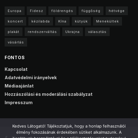
Europa
Fidesz
földrengés
függőség
hétvége
koncert
kézilabda
Kína
kütyük
Menekültek
plakát
rendszerváltás
Ukrajna
választás
vásárlás
FONTOS
Kapcsolat
Adatvédelmi irányelvek
Médiaajánlat
Hozzászólási és moderálási szabályzat
Impresszum
Kedves Látogató! Tájékoztatjuk, hogy a honlap felhasználói
élmény fokozásának érdekében sütiket alkalmazunk. A