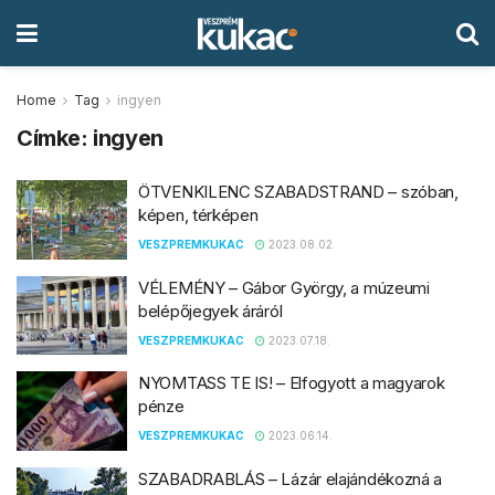
Home
Tag
ingyen
Címke:
ingyen
ÖTVENKILENC SZABADSTRAND – szóban,
képen, térképen
VESZPREMKUKAC
2023.08.02.
VÉLEMÉNY – Gábor György, a múzeumi
belépőjegyek áráról
VESZPREMKUKAC
2023.07.18.
NYOMTASS TE IS! – Elfogyott a magyarok
pénze
VESZPREMKUKAC
2023.06.14.
SZABADRABLÁS – Lázár elajándékozná a