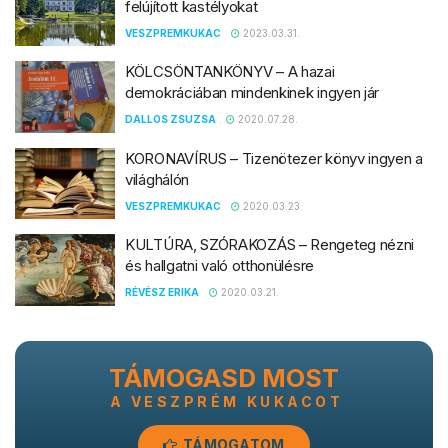
felújított kastélyokat
VESZPREMKUKAC
2023.03.31.
KÖLCSÖNTANKÖNYV – A hazai
demokráciában mindenkinek ingyen jár
DALLOS ZSUZSA
2020.07.28.
KORONAVÍRUS – Tizenötezer könyv ingyen a
világhálón
VESZPREMKUKAC
2020.03.23.
KULTÚRA, SZÓRAKOZÁS – Rengeteg nézni
és hallgatni való otthonülésre
RÉVÉSZ ERIKA
2020.03.21.
TÁMOGASD MOST
A VESZPRÉM KUKACOT
TÁMOGATOM