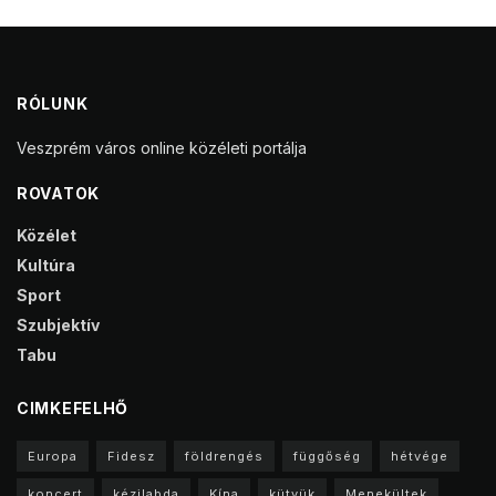
RÓLUNK
Veszprém város online közéleti portálja
ROVATOK
Közélet
Kultúra
Sport
Szubjektív
Tabu
CIMKEFELHŐ
Europa
Fidesz
földrengés
függőség
hétvége
koncert
kézilabda
Kína
kütyük
Menekültek