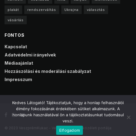
plakát
rendszerváltás
Ukrajna
választás
vásárlás
FONTOS
Kapcsolat
Adatvédelmi irányelvek
Médiaajánlat
Hozzászólási és moderálási szabályzat
Impresszum
Kedves Látogató! Tájékoztatjuk, hogy a honlap felhasználói
élmény fokozásának érdekében sütiket alkalmazunk. A
honlapunk használatával ön a tájékoztatásunkat tudomásul
veszi.
© 2023 VeszprémKukac - Veszprém online közéleti portálja
Elfogadom