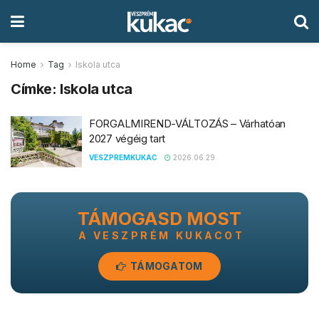
Home
Tag
Iskola utca
Címke:
Iskola utca
FORGALMIREND-VÁLTOZÁS – Várhatóan
2027 végéig tart
VESZPREMKUKAC
2026.06.29.
TÁMOGASD MOST
A VESZPRÉM KUKACOT
TÁMOGATOM