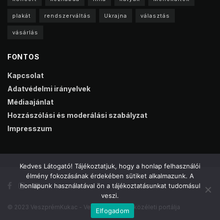
plakát
rendszerváltás
Ukrajna
választás
vásárlás
FONTOS
Kapcsolat
Adatvédelmi irányelvek
Médiaajánlat
Hozzászólási és moderálási szabályzat
Impresszum
Kedves Látogató! Tájékoztatjuk, hogy a honlap felhasználói
élmény fokozásának érdekében sütiket alkalmazunk. A
honlapunk használatával ön a tájékoztatásunkat tudomásul
veszi.
© 2023 VeszprémKukac - Veszprém online közéleti portálja
Elfogadom