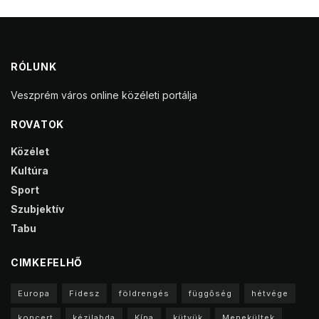
RÓLUNK
Veszprém város online közéleti portálja
ROVATOK
Közélet
Kultúra
Sport
Szubjektív
Tabu
CIMKEFELHŐ
Europa
Fidesz
földrengés
függőség
hétvége
koncert
kézilabda
Kína
kütyük
Menekültek