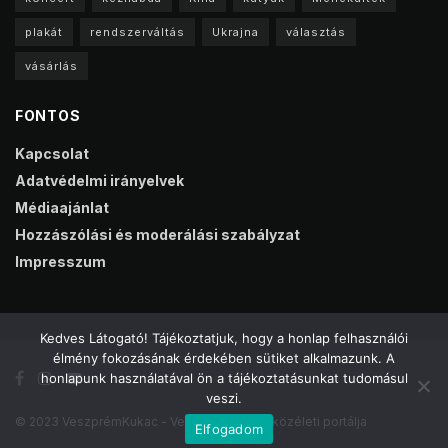
plakát
rendszerváltás
Ukrajna
választás
vásárlás
FONTOS
Kapcsolat
Adatvédelmi irányelvek
Médiaajánlat
Hozzászólási és moderálási szabályzat
Impresszum
Kedves Látogató! Tájékoztatjuk, hogy a honlap felhasználói
élmény fokozásának érdekében sütiket alkalmazunk. A
honlapunk használatával ön a tájékoztatásunkat tudomásul
veszi.
© 2023 VeszprémKukac - Veszprém online közéleti portálja
Elfogadom