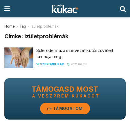
Home
Tag
izületproblémák
Címke:
izületproblémák
Scleroderma: a szervezet kötőszöveteit
támadja meg
VESZPREMKUKAC
2021.06.29.
TÁMOGASD MOST
A VESZPRÉM KUKACOT
TÁMOGATOM