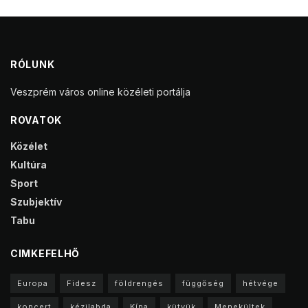
RÓLUNK
Veszprém város online közéleti portálja
ROVATOK
Közélet
Kultúra
Sport
Szubjektív
Tabu
CIMKEFELHŐ
Europa
Fidesz
földrengés
függőség
hétvége
koncert
kézilabda
Kína
kütyük
Menekültek