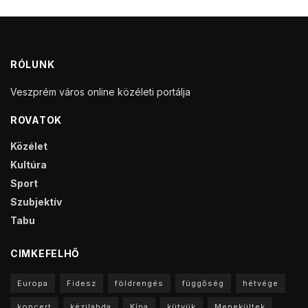
RÓLUNK
Veszprém város online közéleti portálja
ROVATOK
Közélet
Kultúra
Sport
Szubjektív
Tabu
CIMKEFELHŐ
Europa
Fidesz
földrengés
függőség
hétvége
koncert
kézilabda
Kína
kütyük
Menekültek