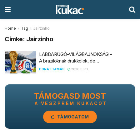
Home
Tag
Jairzinho
Címke:
Jairzinho
LABDARÚGÓ-VILÁGBAJNOKSÁG –
A braziloknak drukkolok, de…
DONÁT TAMÁS
2026.06.11.
TÁMOGASD MOST
A VESZPRÉM KUKACOT
TÁMOGATOM