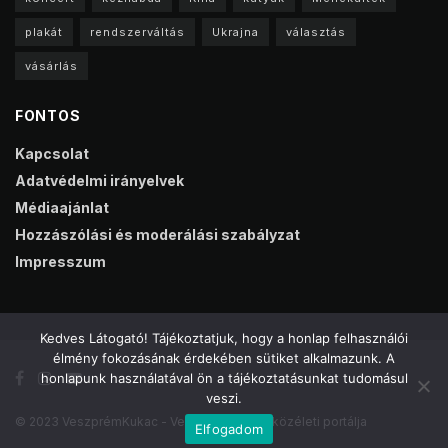
plakát
rendszerváltás
Ukrajna
választás
vásárlás
FONTOS
Kapcsolat
Adatvédelmi irányelvek
Médiaajánlat
Hozzászólási és moderálási szabályzat
Impresszum
Kedves Látogató! Tájékoztatjuk, hogy a honlap felhasználói
élmény fokozásának érdekében sütiket alkalmazunk. A
honlapunk használatával ön a tájékoztatásunkat tudomásul
veszi.
© 2023 VeszprémKukac - Veszprém online közéleti portálja
Elfogadom