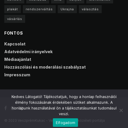
plakát
rendszerváltás
Ukrajna
választás
vásárlás
FONTOS
Kapcsolat
Adatvédelmi irányelvek
Médiaajánlat
Hozzászólási és moderálási szabályzat
Impresszum
Kedves Látogató! Tájékoztatjuk, hogy a honlap felhasználói
élmény fokozásának érdekében sütiket alkalmazunk. A
honlapunk használatával ön a tájékoztatásunkat tudomásul
veszi.
© 2023 VeszprémKukac - Veszprém online közéleti portálja
Elfogadom