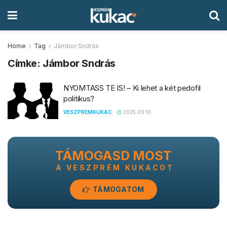
Home
Tag
Jámbor Sndrás
Címke:
Jámbor Sndrás
NYOMTASS TE IS! – Ki lehet a két pedofil
politikus?
VESZPREMKUKAC
2025.09.16.
TÁMOGASD MOST
A VESZPRÉM KUKACOT
TÁMOGATOM