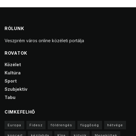
RÓLUNK
Veszprém város online közéleti portálja
ROVATOK
Közélet
Kultúra
Sport
Szubjektív
Tabu
CIMKEFELHŐ
Europa
Fidesz
földrengés
függőség
hétvége
koncert
kézilabda
Kína
kütyük
Menekültek