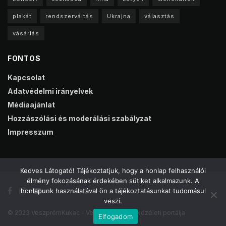
plakát
rendszerváltás
Ukrajna
választás
vásárlás
FONTOS
Kapcsolat
Adatvédelmi irányelvek
Médiaajánlat
Hozzászólási és moderálási szabályzat
Impresszum
Kedves Látogató! Tájékoztatjuk, hogy a honlap felhasználói
élmény fokozásának érdekében sütiket alkalmazunk. A
honlapunk használatával ön a tájékoztatásunkat tudomásul
veszi.
© 2023 VeszprémKukac - Veszprém online közéleti portálja
Elfogadom