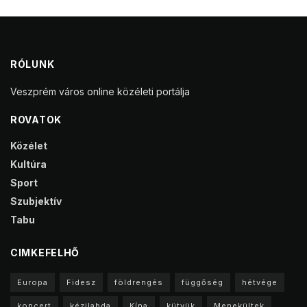
RÓLUNK
Veszprém város online közéleti portálja
ROVATOK
Közélet
Kultúra
Sport
Szubjektív
Tabu
CIMKEFELHŐ
Europa
Fidesz
földrengés
függőség
hétvége
koncert
kézilabda
Kína
kütyük
Menekültek