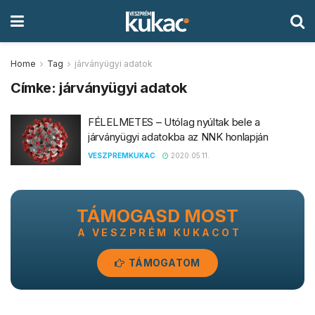
Home
Tag
járványügyi adatok
Címke:
járványügyi adatok
FÉLELMETES – Utólag nyúltak bele a
járványügyi adatokba az NNK honlapján
VESZPREMKUKAC
2020.05.11.
TÁMOGASD MOST
A VESZPRÉM KUKACOT
TÁMOGATOM