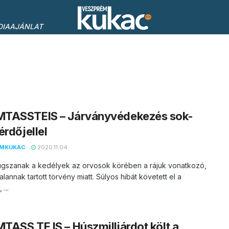
DIAAJÁNLAT
TASSTEIS – Járványvédekezés sok-
érdőjellel
EMKUKAC
2020.11.04.
gszanak a kedélyek az orvosok körében a rájuk vonatkozó,
alannak tartott törvény miatt. Súlyos hibát követett el a
...
ASS TE IS – Húszmilliárdot költ a