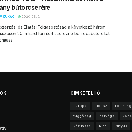
ány bútorcserére
EMKUKAC
2020.06.17.
szerzési és Ellátási Főigazgatóság a következő három
szesen 20 milliárd forintért szerezne be irodabútorokat –
omtass ...
TOK
CIMKEFELHŐ
t
Europa
Fidesz
földreng
függőség
hétvége
konc
kézilabda
Kína
kütyük
tív