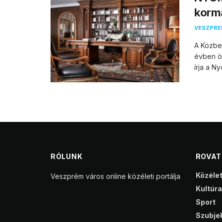
korm
VESZPR
A Közbe
évben ös
írja a Ny
RÓLUNK
ROVA
Közéle
Veszprém város online közéleti portálja
Kultúra
Sport
Szubjek