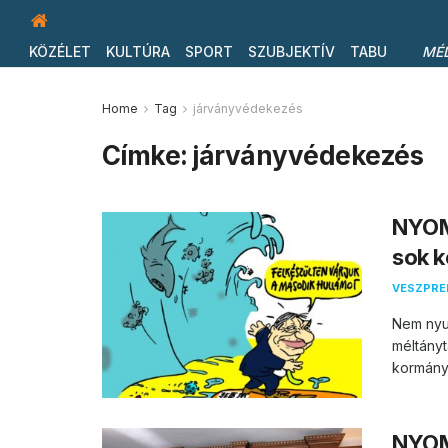
KÖZÉLET
KULTÚRA
SPORT
SZUBJEKTÍV
TABU
MÉ
Home
Tag
járványvédekezés
Címke:
járványvédekezés
NYOM
sok k
VESZPR
Nem nyu
méltányt
kormány, 
NYOMT