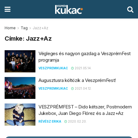
Home
Tag
Jazz+Az
Címke:
Jazz+Az
Végleges és nagyon gazdag a VeszprémFest
programja
VESZPREMKUKAC
2021.05.14.
Augusztusra költözik a VeszprémFest!
VESZPREMKUKAC
2021.04.12.
VESZPRÉMFEST – Dido kétszer, Postmodern
Jukebox, Juan Diego Flórez és a Jazz+Az
RÉVÉSZ ERIKA
2020.02.20.