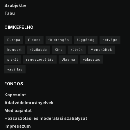
Szubjektív
Tabu
CIMKEFELHŐ
Europa
Fidesz
földrengés
függőség
hétvége
koncert
kézilabda
Kína
kütyük
Menekültek
plakát
rendszerváltás
Ukrajna
választás
vásárlás
FONTOS
Kapcsolat
Adatvédelmi irányelvek
Médiaajánlat
Hozzászólási és moderálási szabályzat
Impresszum