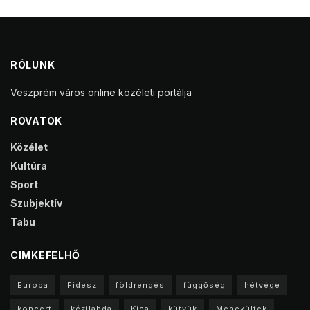
RÓLUNK
Veszprém város online közéleti portálja
ROVATOK
Közélet
Kultúra
Sport
Szubjektív
Tabu
CIMKEFELHŐ
Europa
Fidesz
földrengés
függőség
hétvége
koncert
kézilabda
Kína
kütyük
Menekültek