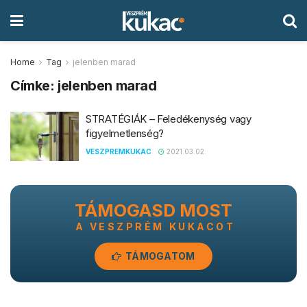
Home
Tag
jelenben marad
Címke:
jelenben marad
STRATÉGIÁK – Feledékenység vagy
figyelmetlenség?
VESZPREMKUKAC
2021.03.02.
TÁMOGASD MOST
A VESZPRÉM KUKACOT
TÁMOGATOM