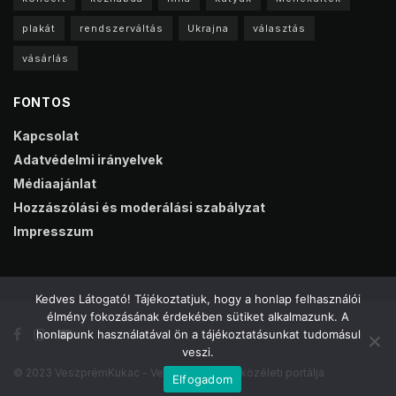
plakát
rendszerváltás
Ukrajna
választás
vásárlás
FONTOS
Kapcsolat
Adatvédelmi irányelvek
Médiaajánlat
Hozzászólási és moderálási szabályzat
Impresszum
Kedves Látogató! Tájékoztatjuk, hogy a honlap felhasználói
élmény fokozásának érdekében sütiket alkalmazunk. A
honlapunk használatával ön a tájékoztatásunkat tudomásul
veszi.
© 2023 VeszprémKukac - Veszprém online közéleti portálja
Elfogadom