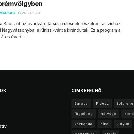
prémvölgyben
EMKUKAC
2017.06.29.
 Bábszínház évadzáró társulati ülésnek részeként a színház
 Nagyvázsonyba, a Kinizsi-várba kirándultak. Ez a program a
7-es évad ...
TOK
CIMKEFELHŐ
t
Europa
Fidesz
földreng
függőség
hétvége
konc
kézilabda
Kína
kütyük
tív
Menekültek
plakát