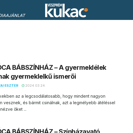
DIAAJÁNLAT
CA BÁBSZÍNHÁZ – A gyermeklélek
inak gyermeklelkű ismerői
AI ESZTER
2024.03.24.
kekben az a legcsodálatosabb, hogy mindent nagyon
 vesznek, és bármit csinálnak, azt a legmélyebb átéléssel
lnézve őket ...
CA BÁBSZÍNHÁZ – Színházavató