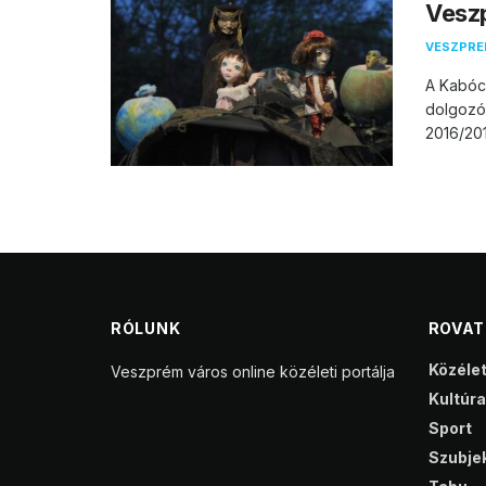
Vesz
VESZPR
A Kabóca
dolgozói
2016/201
RÓLUNK
ROVA
Közéle
Veszprém város online közéleti portálja
Kultúra
Sport
Szubjek