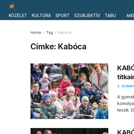
KÖZÉLET
KULTÚRA
SPORT
SZUBJEKTÍV
TABU
MÉ
Home
Tag
Kabóca
Címke:
Kabóca
KABÓ
titka
S. BONNY
A gyere
komolyan
teszik. E
KABÓ