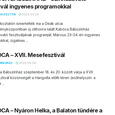
ivál ingyenes programokkal
AI ESZTER
2024.03.05.
ékoztatón ismertették ma a Deák utcai
ényközpontban új otthonra talált Kabóca Bábszínház
vató fesztiváljának programját. Március 23–24-én ingyenes
kkal, izgalmas ...
A – XVII. Mesefesztivál
EMKUKAC
2020.09.08.
 Bábszínház szeptember 18. és 20. között várja a XVII.
tivál közönségét a Hangvilla előtti téren (esőhelyszín: a
 ...
A – Nyáron Helka, a Balaton tündére a