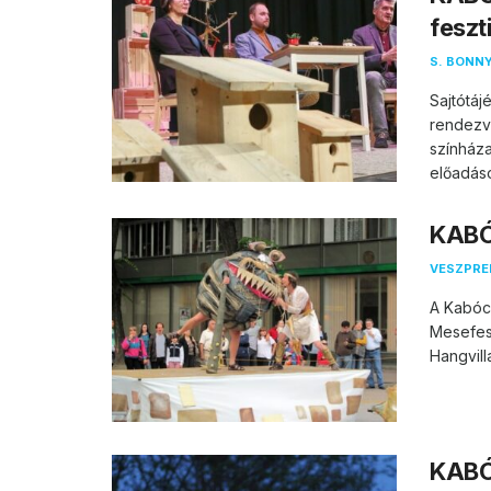
feszt
S. BONNY
Sajtótáj
rendezv
színháza
előadáso
KABÓC
VESZPR
A Kabóca
Mesefesz
Hangvilla
KABÓC