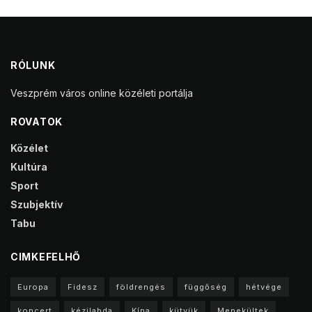
RÓLUNK
Veszprém város online közéleti portálja
ROVATOK
Közélet
Kultúra
Sport
Szubjektív
Tabu
CIMKEFELHŐ
Europa
Fidesz
földrengés
függőség
hétvége
koncert
kézilabda
Kína
kütyük
Menekültek