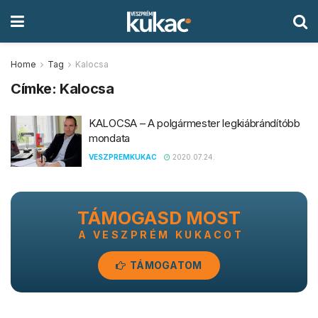
Home
Tag
Kalocsa
Címke:
Kalocsa
KALOCSA – A polgármester legkiábrándítóbb
mondata
VESZPREMKUKAC
2020.07.24.
TÁMOGASD MOST
A VESZPRÉM KUKACOT
TÁMOGATOM