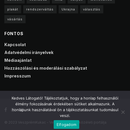
plakát
rendszerváltás
Ukrajna
választás
vásárlás
FONTOS
Kapcsolat
Adatvédelmi irányelvek
Médiaajánlat
Hozzászólási és moderálási szabályzat
Impresszum
Kedves Látogató! Tájékoztatjuk, hogy a honlap felhasználói
élmény fokozásának érdekében sütiket alkalmazunk. A
honlapunk használatával ön a tájékoztatásunkat tudomásul
veszi.
© 2023 VeszprémKukac - Veszprém online közéleti portálja
Elfogadom