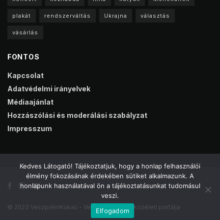
plakát
rendszerváltás
Ukrajna
választás
vásárlás
FONTOS
Kapcsolat
Adatvédelmi irányelvek
Médiaajánlat
Hozzászólási és moderálási szabályzat
Impresszum
Kedves Látogató! Tájékoztatjuk, hogy a honlap felhasználói
élmény fokozásának érdekében sütiket alkalmazunk. A
honlapunk használatával ön a tájékoztatásunkat tudomásul
veszi.
© 2023 VeszprémKukac - Veszprém online közéleti portálja
Elfogadom