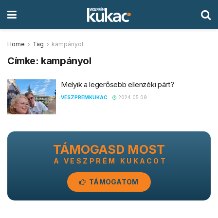
Home
Tag
kampányol
Címke:
kampányol
Melyik a legerősebb ellenzéki párt?
VESZPREMKUKAC
2024.05.09.
TÁMOGASD MOST
A VESZPRÉM KUKACOT
TÁMOGATOM