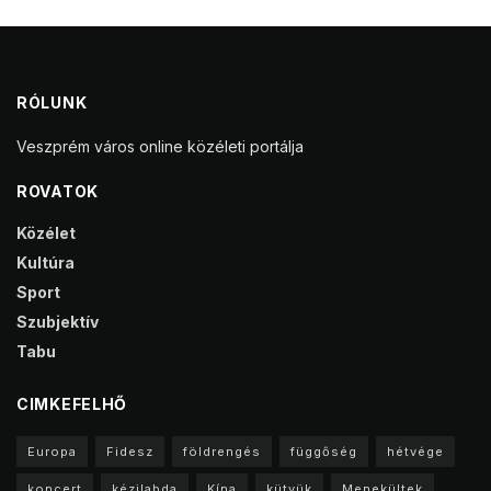
RÓLUNK
Veszprém város online közéleti portálja
ROVATOK
Közélet
Kultúra
Sport
Szubjektív
Tabu
CIMKEFELHŐ
Europa
Fidesz
földrengés
függőség
hétvége
koncert
kézilabda
Kína
kütyük
Menekültek